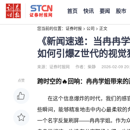
首页
快讯
要闻
股市
您当前的位置：
证券时报
>
公司
>
正文
《新闻速递：当冉冉学
如何引爆Z世代的视觉
来源：证券时报网
作者：柴静
2026-02-09 20
跨时空的🔥回响：冉冉学姐带来的
点赞
在这个信息爆炸的时代，我们的感官
些瞬间，能够精准地击中内心最柔软的角
一个名字反复刷屏——冉冉学姐。作为众