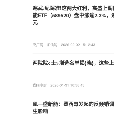
寒武:纪踩准!这两大红利，高盛上
能ETF（589520）盘中涨逾2.3%，
元
央广网
陈信聪
2026-02-02 15:12:43
两院院<士>增选名单揭{晓}，这些
猫眼电影
2026-01-31 10:38:43
凯—盛新能：墨西哥发起的反倾销调
生影响