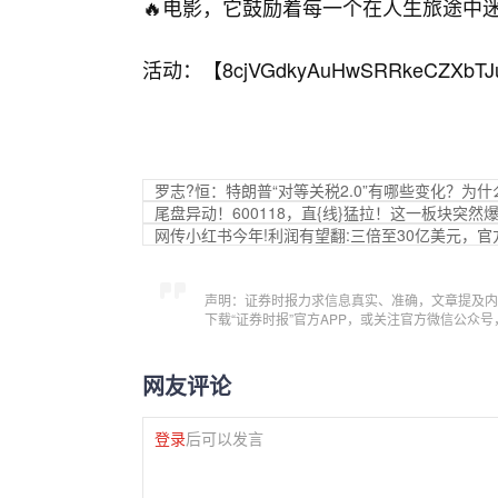
🔥电影，它鼓励着每一个在人生旅途中
活动：【
8cjVGdkyAuHwSRRkeCZXbTJ
罗志?恒：特朗普“对等关税2.0”有哪些变化？为
尾盘异动！600118，直{线}猛拉！这一板块突然
网传小红书今年!利润有望翻:三倍至30亿美元，
声明：证券时报力求信息真实、准确，文章提及内
下载“证券时报”官方APP，或关注官方微信公众
网友评论
登录
后可以发言